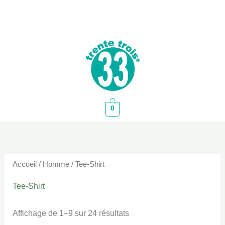
Aller
au
contenu
0
Trié
du
plus
récent
au
Accueil
/
Homme
/ Tee-Shirt
plus
ancien
Tee-Shirt
Affichage de 1–9 sur 24 résultats