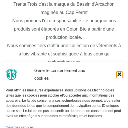
Trente Trois c'est la marque du Bassin d'Arcachon
imaginée au Cap Ferret.
Nous prônons l'éco responsabilité, ce pourquoi nos
produits sont élaborés en Coton Bio à partir d'une
production locale.
Nous sommes fiers d'offrir une collection de vêtements à
la fois vibrante et sophistiquée à tous ceux qui
recherchent une
garde-robe de mode moderne et élégante pour
Gérer le consentement aux
cookies
correspondre à leur personnalité unique. Nous sommes
bien connus pour être une destination mode et avons une
Pour offrir les meilleures expériences, nous utilisons des technologies
large sélection de vêtements pour tous les budgets et
telles que les cookies pour stocker et/ou accéder aux informations des
appareils. Le fait de consentir à ces technologies nous permettra de traiter
tous les styles de vie.
des données telles que le comportement de navigation ou les ID uniques
sur ce site. Le fait de ne pas consentir ou de retirer son consentement peut
Nous réalisons tous nos propres développements de
avoir un effet négatif sur certaines caractéristiques et fonctions.
produits et nous nous engageons à avoir une excellente
Gérer les services