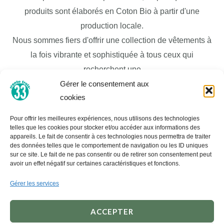
produits sont élaborés en Coton Bio à partir d'une
production locale.
Nous sommes fiers d'offrir une collection de vêtements à
la fois vibrante et sophistiquée à tous ceux qui
recherchent une
Gérer le consentement aux
garde-robe de mode moderne et élégante pour
cookies
correspondre à leur personnalité unique. Nous sommes
bien connus pour être une destination mode et avons une
Pour offrir les meilleures expériences, nous utilisons des technologies
large sélection de vêtements pour tous les budgets et
telles que les cookies pour stocker et/ou accéder aux informations des
appareils. Le fait de consentir à ces technologies nous permettra de traiter
tous les styles de vie.
des données telles que le comportement de navigation ou les ID uniques
sur ce site. Le fait de ne pas consentir ou de retirer son consentement peut
Nous réalisons tous nos propres développements de
avoir un effet négatif sur certaines caractéristiques et fonctions.
produits et nous nous engageons à avoir une excellente
Gérer les services
réputation auprès de tous nos clients.
ACCEPTER