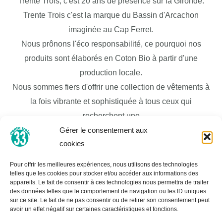
Trente Trois, c'est 20 ans de présence sur la Gironde.
Trente Trois c'est la marque du Bassin d'Arcachon
imaginée au Cap Ferret.
Nous prônons l'éco responsabilité, ce pourquoi nos
produits sont élaborés en Coton Bio à partir d'une
production locale.
Nous sommes fiers d'offrir une collection de vêtements à
la fois vibrante et sophistiquée à tous ceux qui
recherchent une
garde-robe de mode moderne et élégante pour
Gérer le consentement aux
cookies
correspondre à leur personnalité unique. Nous sommes
bien connus pour être une destination mode et avons une
Pour offrir les meilleures expériences, nous utilisons des technologies
large sélection de vêtements pour tous les budgets et
telles que les cookies pour stocker et/ou accéder aux informations des
appareils. Le fait de consentir à ces technologies nous permettra de traiter
tous les styles de vie.
des données telles que le comportement de navigation ou les ID uniques
sur ce site. Le fait de ne pas consentir ou de retirer son consentement peut
Nous réalisons tous nos propres développements de
avoir un effet négatif sur certaines caractéristiques et fonctions.
produits et nous nous engageons à avoir une excellente