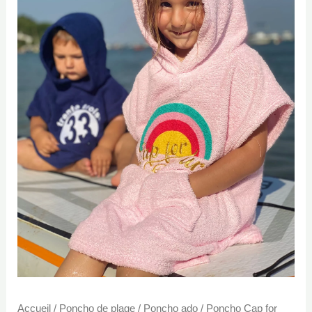
était :
est :
Rêveur
rose
45,00€.
25,00€.
Accueil
/
Poncho de plage
/
Poncho ado
/ Poncho Cap for