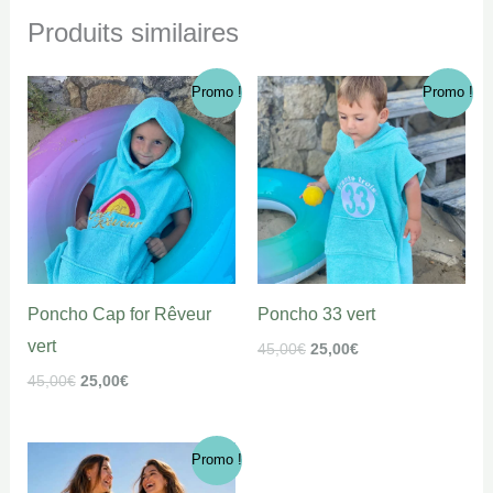
Produits similaires
Le
Le
Le
Le
Promo !
Promo !
prix
prix
prix
prix
initial
actuel
initial
actuel
était :
est :
était :
est :
45,00€.
25,00€.
45,00€.
25,00€.
Poncho Cap for Rêveur
Poncho 33 vert
vert
45,00
€
25,00
€
45,00
€
25,00
€
Le
Le
Promo !
prix
prix
initial
actuel