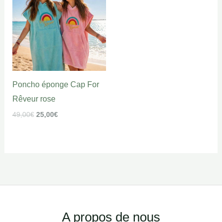
était :
est :
49,00€.
25,00€.
Poncho éponge Cap For
Rêveur rose
49,00
€
25,00
€
Facebook
Instagram
A propos de nous