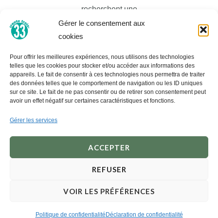
recherchent une
Gérer le consentement aux
garde-robe de mode moderne et élégante pour
cookies
correspondre à leur personnalité unique. Nous sommes
bien connus pour être une destination mode et avons une
Pour offrir les meilleures expériences, nous utilisons des technologies
large sélection de vêtements pour tous les budgets et
telles que les cookies pour stocker et/ou accéder aux informations des
appareils. Le fait de consentir à ces technologies nous permettra de traiter
tous les styles de vie.
des données telles que le comportement de navigation ou les ID uniques
sur ce site. Le fait de ne pas consentir ou de retirer son consentement peut
Nous réalisons tous nos propres développements de
avoir un effet négatif sur certaines caractéristiques et fonctions.
produits et nous nous engageons à avoir une excellente
Gérer les services
réputation auprès de tous nos clients.
ACCEPTER
REFUSER
© 33 tous droits réservés | site créé par
Comm' Julie
VOIR LES PRÉFÉRENCES
Politique de confidentialité
Déclaration de confidentialité