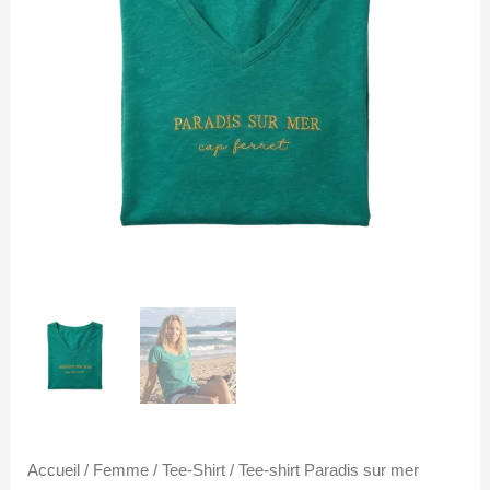
sur
mer
emeraude
Accueil
/
Femme
/
Tee-Shirt
/ Tee-shirt Paradis sur mer